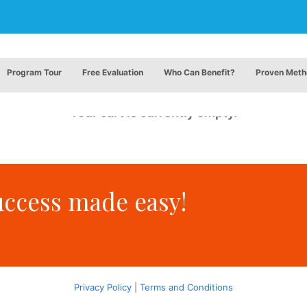
Program Tour
Free Evaluation
Who Can Benefit?
Proven Met
Your cart is currently empty.
uccess made easy!
Privacy Policy
|
Terms and Conditions