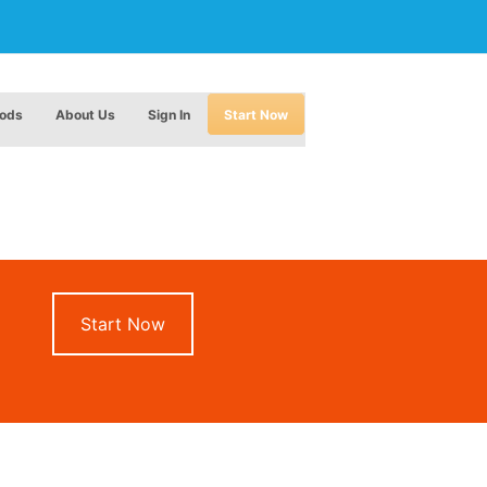
hods
About Us
Sign In
Start Now
Start Now